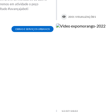
aremos em atividade o poço
ultado #avançajaboti
2001 VISUALIZAÇÕES
OBRAS E SERVIÇOS URBANOS
12/07/2022