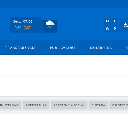
Sexta, 07/08
A+
A-
15º
24º
TRANSPARÊNCIA
PUBLICAÇÕES
MULTIMÍDIA
INISTRAÇÃO
AGRICULTURA
ASSISTÊNCIA SOCIAL
CULTURA
ESPORTE E