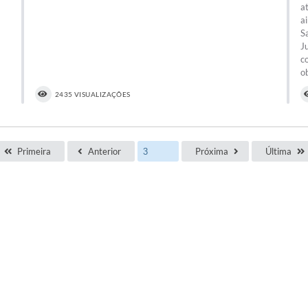
a
a
S
J
c
o
2435 VISUALIZAÇÕES
Primeira
Anterior
Próxima
Última