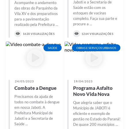
Jaboti e a Secretaria de
Acompanhe o andamento
Saúde estão com os
das obras do Parquinho da
estoques de vacinas
Vila XV e dos preparativos
completo. Faça sua parte e
para a pavimentação
procure a ...
realizado pela Prefeitura ...
1620 VISUALIZAÇÕES
1264 VISUALIZAÇÕES
SAÚDE
OBRAS E SERVIÇOS URBANOS
24/05/2023
19/04/2023
Combate a Dengue
Programa Asfalto
Novo Vida Nova
Precisamos da ajuda de
todos no combate à dengue
Que alegria saber que o
em nossa Jaboti. A
Município de JABOTI é
Prefeitura Municipal de
eficiente e exemplo de
Jaboti e a Secretaria de
gestão no Estado do Paraná!
Saúde ...
De quase 200 municípios ...