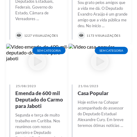
Deputados Estaduais,
Sou grato pelos amigos que
Federais. Governo do
a vida me dá. O Deputado
Estado, Câmara de
Evandro Araújo é um grande
Vereadores ...
amigo que a vida pública me
deu. No início ...
1227 VISUALIZAÇÕES
1173 VISUALIZAÇÕES
SEM CATEGORIA
SEM CATEGORIA
25/08/2023
21/06/2023
Emenda de 600 mil
Casa Popular
Deputado do Carmo
Hoje estive na Cohapar
para Jaboti
acompanhado do assessor
do Deputado Estadual
Segunda e terça de muito
Alexandre Cury. Em breve
trabalho em Curitiba. Nos
teremos ótimas notícias ...
reunimos com nosso
parceiro e Deputado