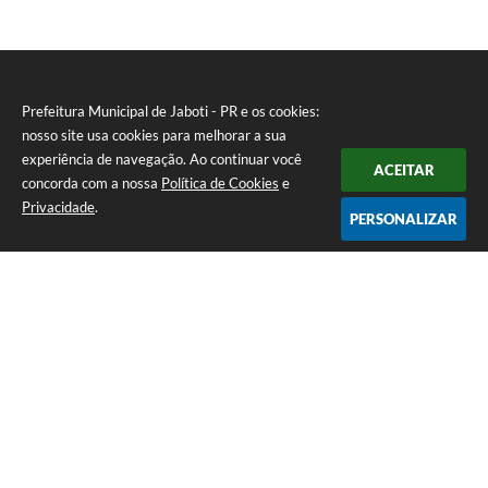
Prefeitura Municipal de Jaboti - PR e os cookies:
nosso site usa cookies para melhorar a sua
experiência de navegação. Ao continuar você
ACEITAR
concorda com a nossa
Política de Cookies
e
Privacidade
.
PERSONALIZAR
Telefone: 0800 4000128
Endereço: Praça Minas Gerais, 175 - Centro | CEP: 84930-000
De Segunda à Sexta-feira das 8:00 às 11:30 e das 13:00 às 16:00
CNPJ: 75.969.667/0001-04
Prefeitura Municipal de Jaboti - PR
Versão do Sistema:
3.5.3 - 19/06/2026
Portal atualizado em:
07/08/2026 15:59
Dados Abertos