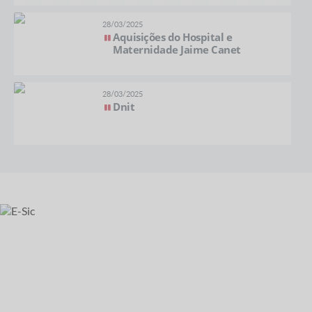
28/03/2025
Aquisições do Hospital e
Maternidade Jaime Canet
28/03/2025
Dnit
28/03/2025
Gerador Hospital
18/02/2025
Mostra Cultural - Tema Circo -
Video 05
18/02/2025