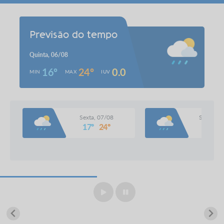
Previsão do tempo
Quinta, 06/08
16º
24º
0.0
MIN
MAX
IUV
Sexta, 07/08
Sábado, 
17º
24º
16º