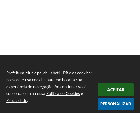
Prefeitura Municipal de Jaboti - PR e os cookies:
nosso site usa cookies para melhorar a sua
experiência de navegação. Ao continuar você
ACEITAR
concorda com a nossa
Política de Cookies
e
Privacidade
.
PERSONALIZAR
Telefone: 0800 4000128
Endereço: Praça Minas Gerais, 175 - Centro | CEP: 84930-000
De Segunda à Sexta-feira das 8:00 às 11:30 e das 13:00 às 16:00