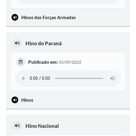
Hinos das Forças Armadas
Hino do Paraná
Publicado em:
05/09/2022
Hinos
Hino Nacional