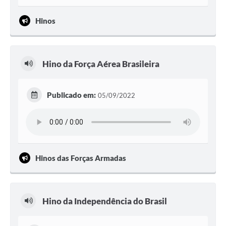
Hinos
Hino da Força Aérea Brasileira
Publicado em:
05/09/2022
Hinos das Forças Armadas
Hino da Independência do Brasil