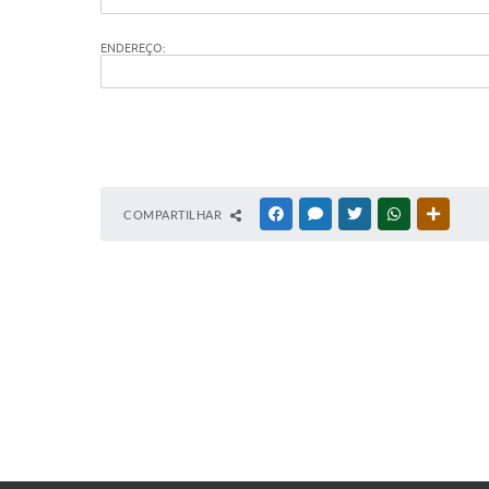
ENDEREÇO:
COMPARTILHAR
FACEBOOK
MESSENGER
TWITTER
WHATSAPP
OUTRAS