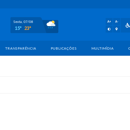
Sexta, 07/08
A+
A-
15º
23º
TRANSPARÊNCIA
PUBLICAÇÕES
MULTIMÍDIA