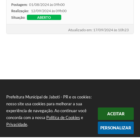
01/08/2024 às 09h00
Postagem:
12/09/2024 às 09h00
Realização:
Situação:
ABERTO
Atualizado em: 17/09/2024 às 10h23
Prefeitura Municipal de Jaboti - PR e os cookies:
nosso site usa cookies para melhorar a sua
experiência de navegação. Ao continuar você
ACEITAR
concorda com a nossa
Política de Cookies
e
Privacidade
.
PERSONALIZAR