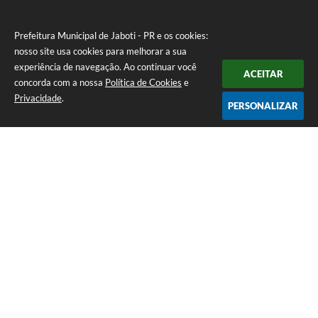
Prefeitura Municipal de Jaboti - PR e os cookies:
nosso site usa cookies para melhorar a sua
experiência de navegação. Ao continuar você
ACEITAR
concorda com a nossa
Política de Cookies
e
Privacidade
.
PERSONALIZAR
Telefone: 0800 4000128
Endereço: Praça Minas Gerais, 175 - Centro | CEP: 84930-000
De Segunda à Sexta-feira das 8:00 às 11:30 e das 13:00 às 16:00
CNPJ: 75.969.667/0001-04
Prefeitura Municipal de Jaboti - PR
Versão do Sistema:
3.5.3 - 19/06/2026
Portal atualizado em:
06/08/2026 16:33
Dados Abertos
Copyright Instar - 2006-2026. Todos os direitos reservados -