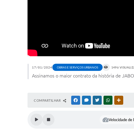
17/01/2024
OBRAS E SERVIÇOS URBANOS
1496 VISUALI
Assinamos o maior contrato da história de JABO
COMPARTILHAR
FACEBOOK
MESSENGER
TWITTER
WHATSAPP
OUTRAS
Velocidade de l