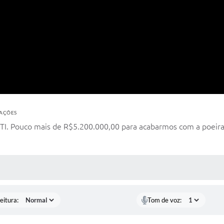
ZAÇÕES
TI. Pouco mais de R$5.200.000,00 para acabarmos com a poeira e
 MÍDIAS
eitura:
Tom de voz: