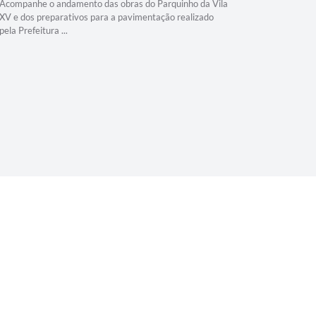
Acompanhe o andamento das obras do Parquinho da Vila
Que alegri
XV e dos preparativos para a pavimentação realizado
e exemplo 
pela Prefeitura ...
200 municíp