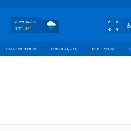
Quinta, 06/08
A+
A-
14º
24º
TRANSPARÊNCIA
PUBLICAÇÕES
MULTIMÍDIA