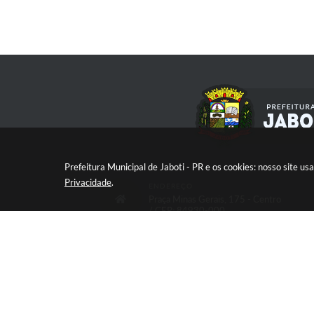
Prefeitura Municipal de Jaboti - PR e os cookies: nosso site 
Privacidade
.
ENDEREÇO
Praça Minas Gerais, 175 - Centro
/ CEP: 84930-000
V