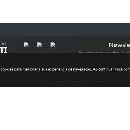
Newsle
Inscreva-se para receber infor
usa cookies para melhorar a sua experiência de navegação. Ao continuar você c
ATENDIMENTO
De Segunda à Sexta-feira das 8:00 às
11:30 e das 13:00 às 16:00
ersão do Sistema:
3.5.3 - 19/06/2026
Portal atualizado em:
05/08/2026