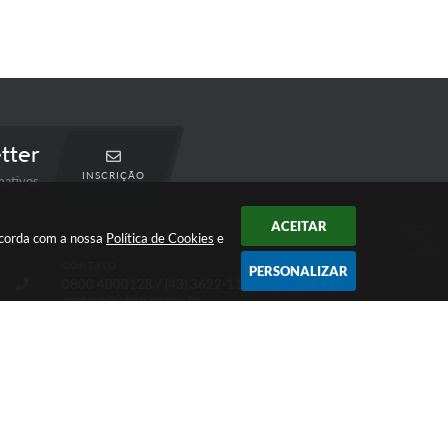
tter
INSCRIÇÃO
mativos
ACEITAR
oncorda com a nossa
Política de Cookies
e
CONTATO
PERSONALIZAR
0800 4000128 / (43) 3622-1122
contato@jaboti.pr.gov.br
 16:01