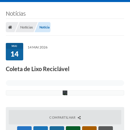
Notícias
Notícias
Notícia
MAI
14 MAI 2026
14
Coleta de Lixo Reciclável
F
o
t
o
COMPARTILHAR