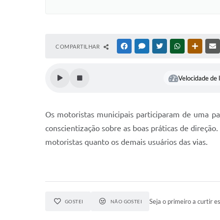
COMPARTILHAR
FACEBOOK
MESSENGER
TWITTER
WHATSAPP
OUTRAS
Velocidade de l
Os motoristas municipais participaram de uma pale
conscientização sobre as boas práticas de direção
motoristas quanto os demais usuários das vias.
Seja o primeiro a curtir es
GOSTEI
NÃO GOSTEI