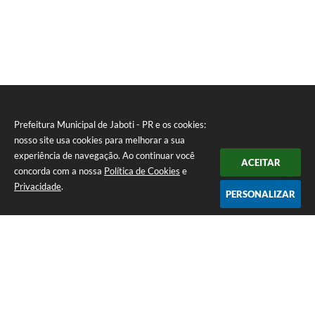
Prefeitura Municipal de Jaboti - PR e os cookies:
nosso site usa cookies para melhorar a sua
experiência de navegação. Ao continuar você
ACEITAR
concorda com a nossa
Política de Cookies
e
Privacidade
.
PERSONALIZAR
Telefone: 0800 4000128
Endereço: Praça Minas Gerais, 175 - Centro | CEP: 84930-000
De Segunda à Sexta-feira das 8:00 às 11:30 e das 13:00 às 16:00
CNPJ: 75.969.667/0001-04
Prefeitura Municipal de Jaboti - PR