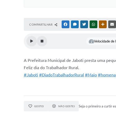
COMPARTILHAR
FACEBOOK
MESSENGER
TWITTER
WHATSAPP
OUTRAS
Velocidade de l
A Prefeitura Municipal de Jaboti presta uma peq
Feliz dia do Trabalhador Rural.
#Jaboti
#DiadoTrabalhadorRural
#Maio
#homen
Seja o primeiro a curtir es
GOSTEI
NÃO GOSTEI