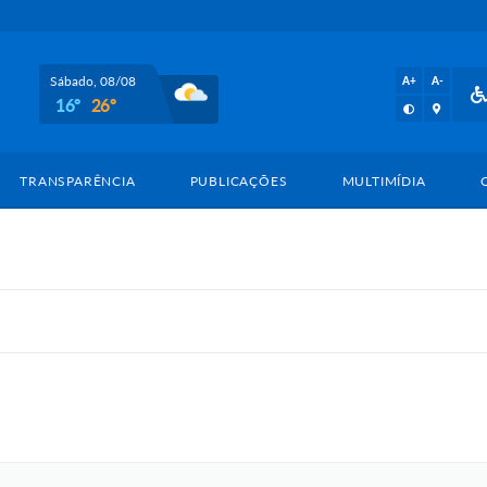
Sábado, 08/08
A+
A-
16º
26º
TRANSPARÊNCIA
PUBLICAÇÕES
MULTIMÍDIA