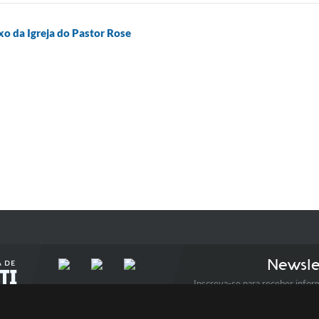
xo da Igreja do Pastor Rose
Newsle
Inscreva-se para receber infor