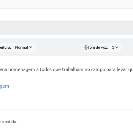
 MÍDIAS
RECEBA NOTÍCIAS
eitura:
Tom de voz:
uena homenagem a todos que trabalham no campo para levar qu
agem
ta notícia.