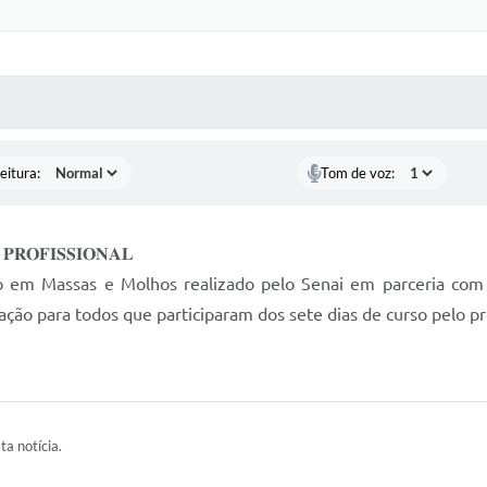
 MÍDIAS
RECEBA NOTÍCIAS
eitura:
Tom de voz:
𝐏𝐑𝐎𝐅𝐈𝐒𝐒𝐈𝐎𝐍𝐀𝐋
o em Massas e Molhos realizado pelo Senai em parceria com a
ção para todos que participaram dos sete dias de curso pelo pr
ta notícia.