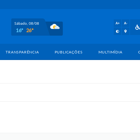
Sábado, 08/08
A+
A-
16º
26º
TRANSPARÊNCIA
PUBLICAÇÕES
MULTIMÍDIA