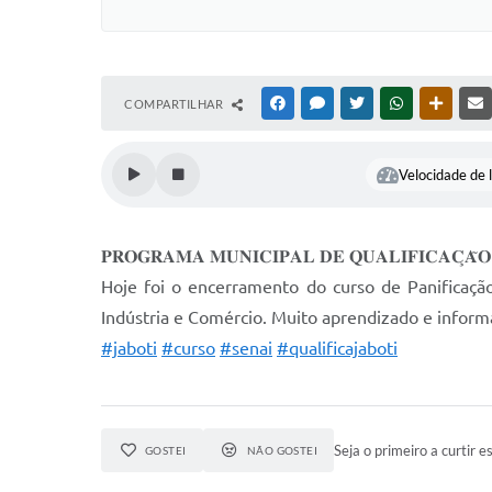
COMPARTILHAR
FACEBOOK
MESSENGER
TWITTER
WHATSAPP
OUTRAS
Velocidade de l
𝐏𝐑𝐎𝐆𝐑𝐀𝐌𝐀 𝐌𝐔𝐍𝐈𝐂𝐈𝐏𝐀𝐋 𝐃𝐄 𝐐𝐔𝐀𝐋𝐈𝐅𝐈𝐂𝐀𝐂̧𝐀̃𝐎 
Hoje foi o encerramento do curso de Panificaçã
Indústria e Comércio. Muito aprendizado e informa
#jaboti
#curso
#senai
#qualificajaboti
Seja o primeiro a curtir es
GOSTEI
NÃO GOSTEI