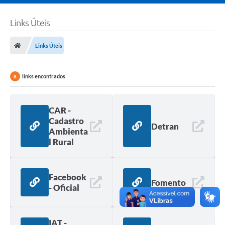
Links Úteis
Links Úteis
links encontrados
8
CAR -
Cadastro
Detran
Ambienta
l Rural
Facebook
Fomento
- Oficial
IAT -