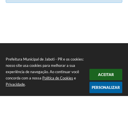
Prefeitura Municipal de Jaboti - PR e os cookies:
nosso site usa cookies para melhorar a sua
experiência de navegação. Ao continuar você
ACEITAR
concorda com a nossa
Política de Cookies
e
Privacidade
.
PERSONALIZAR
Telefone: 0800 4000128
Endereço: Praça Minas Gerais, 175 - Centro | CEP: 84930-000
De Segunda à Sexta-feira das 8:00 às 11:30 e das 13:00 às 16:00
CNPJ: 75.969.667/0001-04
Prefeitura Municipal de Jaboti - PR