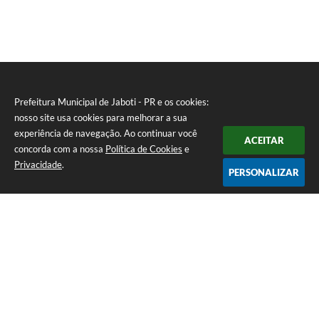
Prefeitura Municipal de Jaboti - PR e os cookies:
nosso site usa cookies para melhorar a sua
experiência de navegação. Ao continuar você
ACEITAR
concorda com a nossa
Política de Cookies
e
Privacidade
.
PERSONALIZAR
Telefone: 0800 4000128
Endereço: Praça Minas Gerais, 175 - Centro | CEP: 84930-000
De Segunda à Sexta-feira das 8:00 às 11:30 e das 13:00 às 16:00
CNPJ: 75.969.667/0001-04
Prefeitura Municipal de Jaboti - PR
Versão do Sistema:
3.5.3 - 19/06/2026