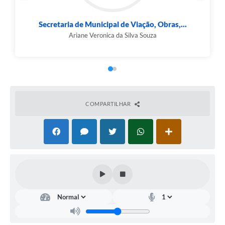
ção, Obras,...
Secretaria de Municipal Inovação, Tecn
 Souza
Waldemar Siqueira
COMPARTILHAR