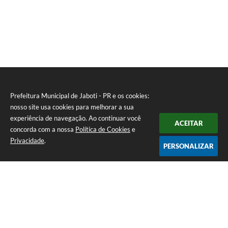
Prefeitura Municipal de Jaboti - PR e os cookies:
nosso site usa cookies para melhorar a sua
experiência de navegação. Ao continuar você
ACEITAR
concorda com a nossa
Política de Cookies
e
Privacidade
.
PERSONALIZAR
Telefone: 0800 4000128
Endereço: Praça Minas Gerais, 175 - Centro | CEP: 84930-000
De Segunda à Sexta-feira das 8:00 às 11:30 e das 13:00 às 16:00
CNPJ: 75.969.667/0001-04
Prefeitura Municipal de Jaboti - PR