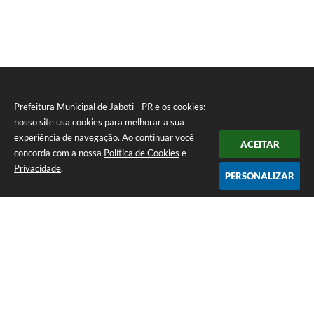
Prefeitura Municipal de Jaboti - PR e os cookies:
nosso site usa cookies para melhorar a sua
experiência de navegação. Ao continuar você
ACEITAR
concorda com a nossa
Política de Cookies
e
Privacidade
.
PERSONALIZAR
Telefone: 0800 4000128
Endereço: Praça Minas Gerais, 175 - Centro | CEP: 84930-000
De Segunda à Sexta-feira das 8:00 às 11:30 e das 13:00 às 16:00
CNPJ: 75.969.667/0001-04
Prefeitura Municipal de Jaboti - PR