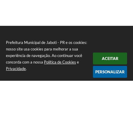
Prefeitura Municipal de Jaboti - PR e os cookies:
nosso site usa cookies para melhorar a sua
experiência de navegação. Ao continuar você
ACEITAR
concorda com a nossa
Política de Cookies
e
Privacidade
.
PERSONALIZAR
Telefone: 0800 4000128
Endereço: Praça Minas Gerais, 175 - Centro | CEP: 84930-000
De Segunda à Sexta-feira das 8:00 às 11:30 e das 13:00 às 16:00
CNPJ: 75.969.667/0001-04
Prefeitura Municipal de Jaboti - PR
Versão do Sistema:
3.5.3 - 19/06/2026