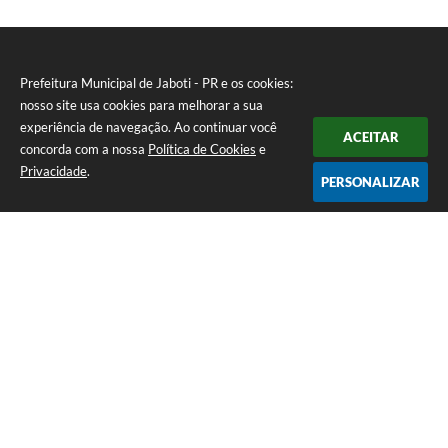
Prefeitura Municipal de Jaboti - PR e os cookies:
nosso site usa cookies para melhorar a sua
experiência de navegação. Ao continuar você
ACEITAR
concorda com a nossa
Política de Cookies
e
Privacidade
.
PERSONALIZAR
Telefone: 0800 4000128
Endereço: Praça Minas Gerais, 175 - Centro | CEP: 84930-000
De Segunda à Sexta-feira das 8:00 às 11:30 e das 13:00 às 16:00
CNPJ: 75.969.667/0001-04
Prefeitura Municipal de Jaboti - PR
Versão do Sistema:
3.5.3 - 19/06/2026
Portal atualizado em:
07/08/2026 15:59
Dados Abertos