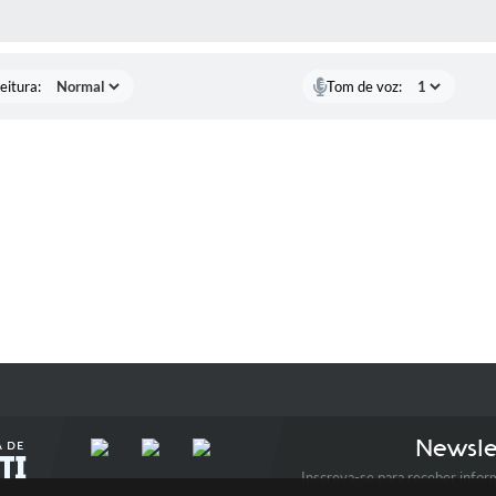
 MÍDIAS
eitura:
Tom de voz:
Newsle
Inscreva-se para receber infor