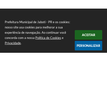
Prefeitura Municipal de Jaboti - PR e os cookies:
nosso site usa cookies para melhorar a sua
experiência de navegação. Ao continuar você
ACEITAR
concorda com a nossa
Política de Cookies
e
Privacidade
.
PERSONALIZAR
Telefone: 0800 4000128
Endereço: Praça Minas Gerais, 175 - Centro | CEP: 84930-000
De Segunda à Sexta-feira das 8:00 às 11:30 e das 13:00 às 16:00
CNPJ: 75.969.667/0001-04
Prefeitura Municipal de Jaboti - PR
Versão do Sistema:
3.5.3 - 19/06/2026
Portal atualizado em:
07/08/2026 15:59
Dados Abertos