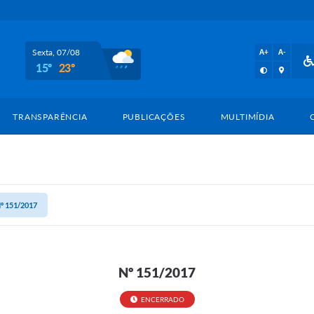
Sexta, 07/08
A+
A-
15º
23º
TRANSPARÊNCIA
PUBLICAÇÕES
MULTIMÍDIA
º 151/2017
Nº 151/2017
ENCERRADO