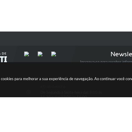
Newsle
Inscreva-se para receber infor
usa cookies para melhorar a sua experiência de navegação. Ao continuar você c
ATENDIMENTO
De Segunda à Sexta-feira das 8:00 às
11:30 e das 13:00 às 16:00
ersão do Sistema:
3.5.3 - 19/06/2026
Portal atualizado em:
06/08/2026