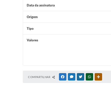
Data da assinatura
Origem
Tipo
Valores
COMPARTILHAR
FACEBOOK
MESSENGER
TWITTER
WHATSAPP
OUTRAS