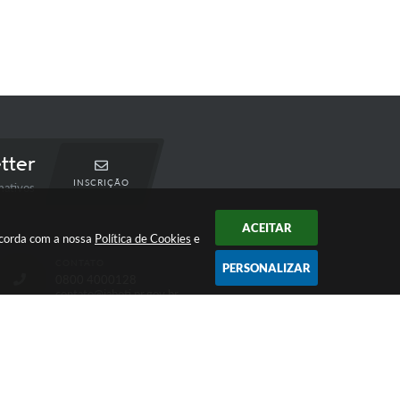
tter
INSCRIÇÃO
mativos
ACEITAR
oncorda com a nossa
Política de Cookies
e
CONTATO
PERSONALIZAR
0800 4000128
contato@jaboti.pr.gov.br
 16:33