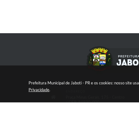
Prefeitura Municipal de Jaboti - PR e os cookies: nosso site 
Privacidade
.
ENDEREÇO
Praça Minas Gerais, 175 - Centro
/ CEP: 84930-000
V