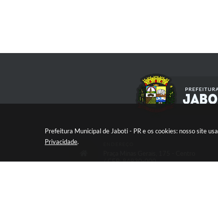
Prefeitura Municipal de Jaboti - PR e os cookies: nosso site 
Privacidade
.
ENDEREÇO
Praça Minas Gerais, 175 - Centro
/ CEP: 84930-000
V