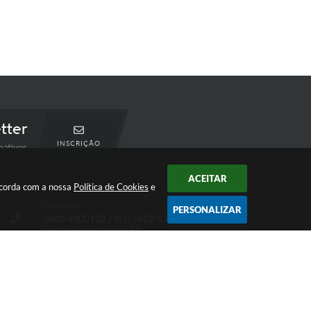
tter
INSCRIÇÃO
mativos
ACEITAR
oncorda com a nossa
Política de Cookies
e
CONTATO
PERSONALIZAR
0800 4000128 / (43) 3622-1122
contato@jaboti.pr.gov.br
 16:01