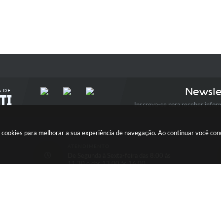
Newsle
Inscreva-se para receber infor
usa cookies para melhorar a sua experiência de navegação. Ao continuar você c
ATENDIMENTO
De Segunda à Sexta-feira das 8:00 às
11:30 e das 13:00 às 16:00
ersão do Sistema:
3.5.3 - 19/06/2026
Portal atualizado em:
05/08/2026