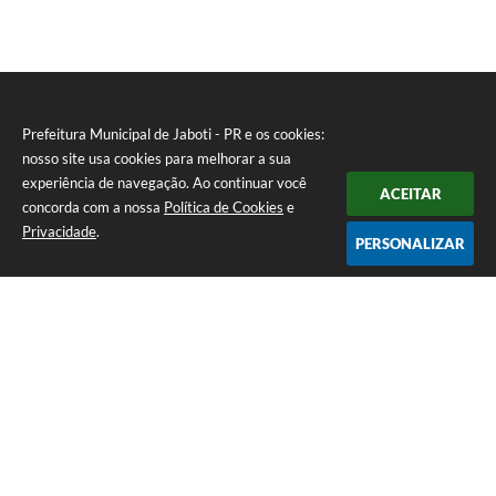
Prefeitura Municipal de Jaboti - PR e os cookies:
nosso site usa cookies para melhorar a sua
experiência de navegação. Ao continuar você
ACEITAR
concorda com a nossa
Política de Cookies
e
Privacidade
.
PERSONALIZAR
Telefone: 0800 4000128
Endereço: Praça Minas Gerais, 175 - Centro | CEP: 84930-000
De Segunda à Sexta-feira das 8:00 às 11:30 e das 13:00 às 16:00
CNPJ: 75.969.667/0001-04
Prefeitura Municipal de Jaboti - PR
Versão do Sistema:
3.5.3 - 19/06/2026
Portal atualizado em:
07/08/2026 15:59
Dados Abertos