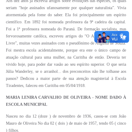
Aos dez anos já escrevia artigos sobre evoluções das espécies, os quais
seriam “hoje assinados ufanosamente por qualquer naturalista”. Vivia
atormentada pela fome do saber. Ela foi principalmente um espírito
científico. Em 1892 foi nomeada professora da 9ª cadeira da capital.
Foi a 1ª professora nomeada do Paraná. De formação socialista, mas
fervorosamente católica, escreveu artigos do “O Artista” e “Operário
Livre”, muitas vezes assinados com o pseudônimo de Augusta de Souza.
Foi mestra escola acidentalmente, porque era este o único campo de
atuação cultural para uma mulher, na Curitiba de então. Deveria ter
vivido hoje, para poder dar vasão ao seu espírito superior. O que seria
Júlia Wanderley, se o arranhol... dos preconceitos não lhe tolhasse aos
passos? Dedicou a maior parte de sua atenção magisterial à Escola
Tiradentes, faleceu em Curitiba em 05/04/1918.
MARIA LENIRA CARVALHO DE OLIVEIRA - NOME DADO À
ESCOLA MUNICIPAL
Nasceu no dia 12 (doze ) de novembro de 1936, casou-se com João
Mauro de Oliveira No dia 02 ( dois ) de maio de 1957, tendo 05 ( cinco
) filhos.