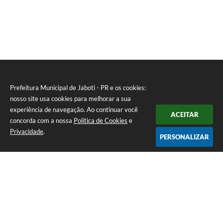
Prefeitura Municipal de Jaboti - PR e os cookies:
nosso site usa cookies para melhorar a sua
experiência de navegação. Ao continuar você
ACEITAR
concorda com a nossa
Política de Cookies
e
Privacidade
.
PERSONALIZAR
Telefone: 0800 4000128
Endereço: Praça Minas Gerais, 175 - Centro | CEP: 84930-000
De Segunda à Sexta-feira das 8:00 às 11:30 e das 13:00 às 16:00
CNPJ: 75.969.667/0001-04
Prefeitura Municipal de Jaboti - PR