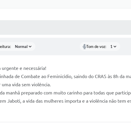
 MÍDIAS
RECEBA NOTÍCIAS
eitura:
Tom de voz:
 urgente e necessária!
aminhada de Combate ao Feminicídio, saindo do CRAS às 8h da m
r uma vida sem violência.
 da manhã preparado com muito carinho para todas que partici
 Jaboti, a vida das mulheres importa e a violência não tem e