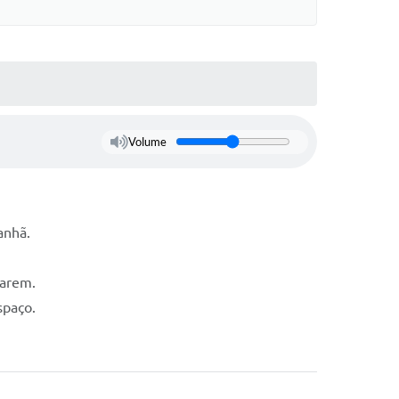
Volume
anhã.
parem.
spaço.