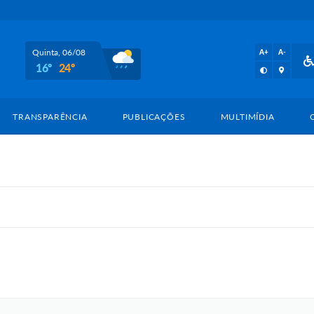
Quinta, 06/08
A+
A-
16º
24º
TRANSPARÊNCIA
PUBLICAÇÕES
MULTIMÍDIA