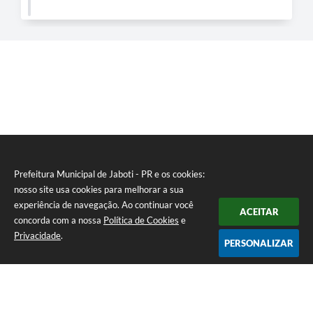
Prefeitura Municipal de Jaboti - PR e os cookies:
nosso site usa cookies para melhorar a sua
experiência de navegação. Ao continuar você
ACEITAR
concorda com a nossa
Política de Cookies
e
Privacidade
.
PERSONALIZAR
Telefone: 0800 4000128 / (43) 3622-1122
Endereço: Praça Minas Gerais, 175 - Centro | CEP: 84930-000