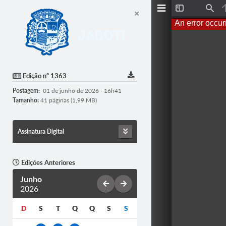
T
F
o
i
An error occur
g
n
g
d
l
e
S
i
d
Edição nº 1363
e
b
Postagem:
01 de junho de 2026 - 16h41
a
r
Tamanho:
41 páginas (1,99 MB)
Assinatura Digital
Edições Anteriores
Junho
2026
D
S
T
Q
Q
S
S