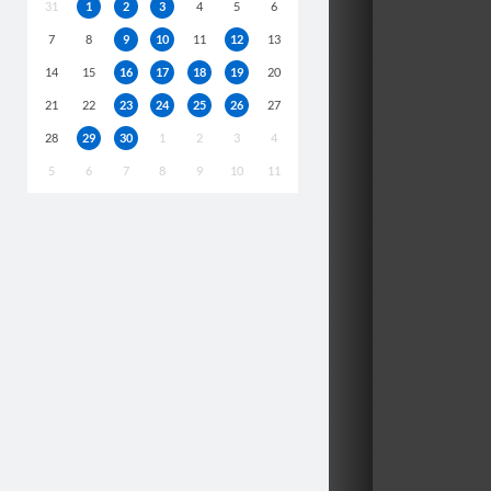
31
1
2
3
4
5
6
7
8
9
10
11
12
13
14
15
16
17
18
19
20
21
22
23
24
25
26
27
28
29
30
1
2
3
4
5
6
7
8
9
10
11