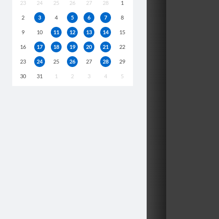
23
24
25
26
27
28
1
2
3
4
5
6
7
8
9
10
11
12
13
14
15
16
17
18
19
20
21
22
23
24
25
26
27
28
29
30
31
1
2
3
4
5