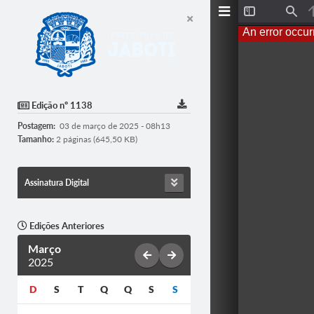
T
F
o
i
An error occur
g
n
g
d
l
e
S
i
d
Edição nº 1138
e
b
Postagem:
03 de março de 2025 - 08h13
a
r
Tamanho:
2 páginas (645,50 KB)
Assinatura Digital
Edições Anteriores
Março
2025
D
S
T
Q
Q
S
S