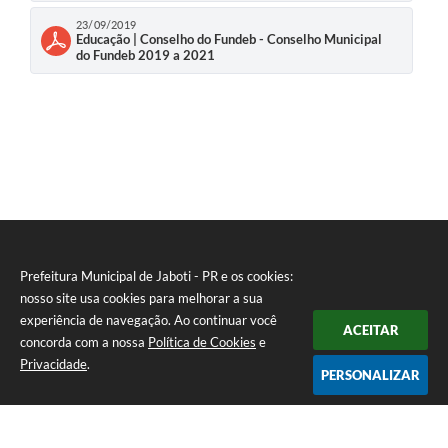
23/09/2019
Educação | Conselho do Fundeb - Conselho Municipal
do Fundeb 2019 a 2021
Prefeitura Municipal de Jaboti - PR e os cookies:
nosso site usa cookies para melhorar a sua
experiência de navegação. Ao continuar você
ACEITAR
concorda com a nossa
Política de Cookies
e
Privacidade
.
PERSONALIZAR